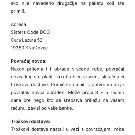
ako nije navedeno drugačije na paketu koji ste
primili.
Adresa
Sisters Code DOO
Cara Lazara 52
19350 KNjaževac
Povraćaj novca:
Nakon prijema i i obrade vraćene robe, povraćaj
novca koji ste platili za robu biće vraćen, isključujući
troškove dostave. Primićete email s potvrdom da je
povratak novca obrađen. Može proći 3 – 5 radnih
dana pre nego što se sredstva prikažu na vašem
računu, zavisi od vaše banke.
Troškovi dostave:
Troškovi dostave nastali u vezi s povraćajem robe