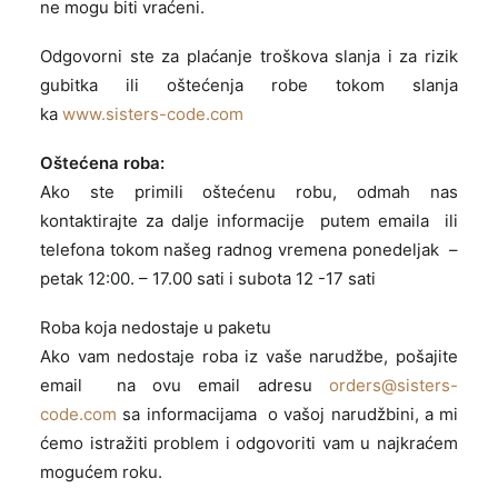
ne mogu biti vraćeni.
Odgovorni ste za plaćanje troškova slanja i za rizik
gubitka ili oštećenja robe tokom slanja
ka
www.sisters-code.com
Oštećena roba:
Ako ste primili oštećenu robu, odmah nas
kontaktirajte za dalje informacije putem emaila ili
telefona tokom našeg radnog vremena ponedeljak –
petak 12:00. – 17.00 sati i subota 12 -17 sati
Roba koja nedostaje u paketu
Ako vam nedostaje roba iz vaše narudžbe, pošajite
email na ovu email adresu
orders@sisters-
code.com
sa informacijama o vašoj narudžbini, a mi
ćemo istražiti problem i odgovoriti vam u najkraćem
mogućem roku.