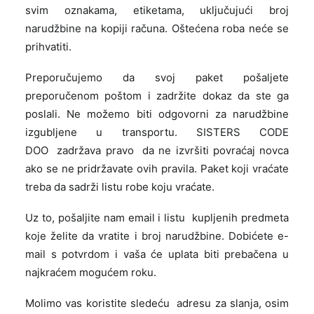
svim oznakama, etiketama, uključujući broj
narudžbine na kopiji računa. Oštećena roba neće se
prihvatiti.
Preporučujemo da svoj paket pošaljete
preporučenom poštom i zadržite dokaz da ste ga
poslali. Ne možemo biti odgovorni za narudžbine
izgubljene u transportu. SISTERS CODE
DOO zadržava pravo da ne izvršiti povraćaj novca
ako se ne pridržavate ovih pravila. Paket koji vraćate
treba da sadrži listu robe koju vraćate.
Uz to, pošaljite nam email i listu kupljenih predmeta
koje želite da vratite i broj narudžbine. Dobićete e-
mail s potvrdom i vaša će uplata biti prebačena u
najkraćem mogućem roku.
Molimo vas koristite sledeću adresu za slanja, osim